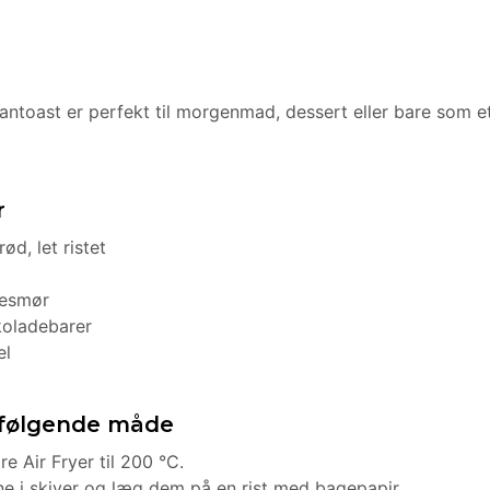
ntoast er perfekt til morgenmad, dessert eller bare som e
r
ød, let ristet
desmør
koladebarer
el
 følgende måde
aire Air Fryer til 200 °C.
e i skiver og læg dem på en rist med bagepapir.