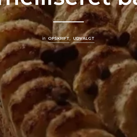
in
OPSKRIFT
,
UDVALGT