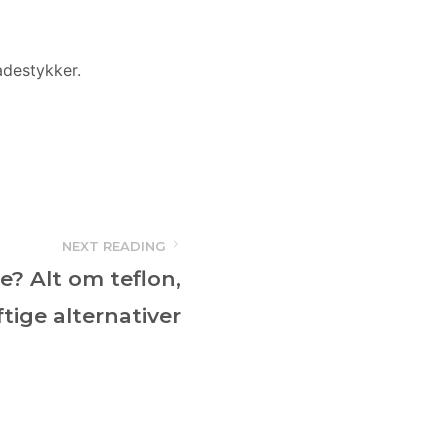
adestykker.
NEXT READING
ge? Alt om teflon,
tige alternativer