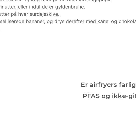
inutter, eller indtil de er gyldenbrune.
tter på hver surdejsskive.
elliserede bananer, og drys derefter med kanel og chokol
!
Er airfryers farli
PFAS og ikke-gif