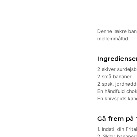
Denne lækre bana
mellemmåltid.
Ingrediense
2 skiver surdejsbr
2 små bananer
2 spsk. jordnød
En håndfuld cho
En knivspids kan
Gå frem på
1. Indstil din Frit
2. Skær bananern