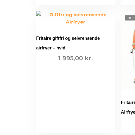
OUT
Fritaire giftfri og selvrensende
airfryer – hvid
1 995,00
kr.
TILFØJ TIL KURV
Fritair
Airfry