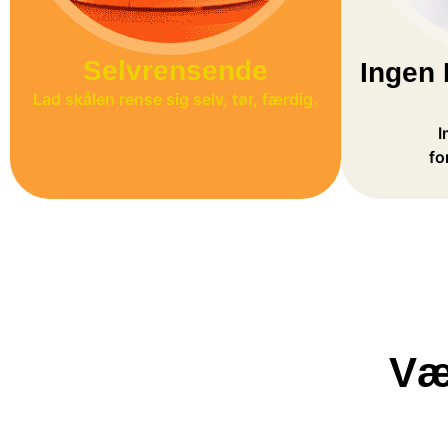
Selvrensende
Ingen 
Lad skålen rense sig selv, tør, færdig.
I
fo
Væ