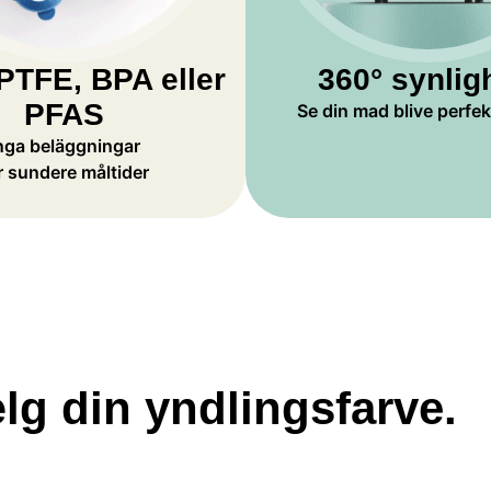
PTFE, BPA eller
360° synlig
PFAS
Se din mad blive perfek
nga beläggningar
r sundere måltider
lg din yndlingsfarve.