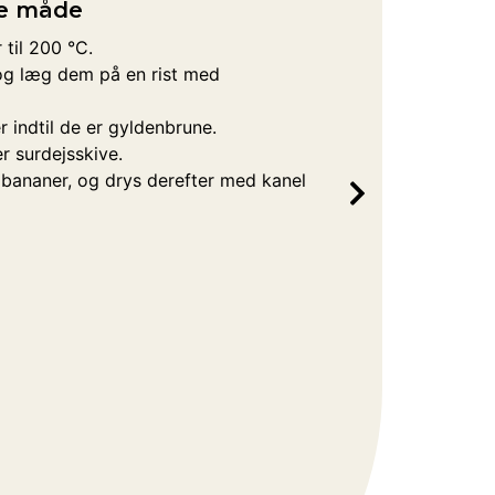
de måde
r til 200 °C.
 og læg dem på en rist med
er indtil de er gyldenbrune.
r surdejsskive.
bananer, og drys derefter med kanel