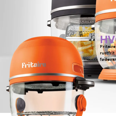
HV
Fritair
rustfri
fødevar