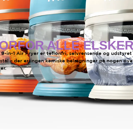
ORFOR ALLE ELSKER
e 9-in-1 Air Fryer er teflonfri, selvrensende og udstyre
t stål – der er ingen kemiske belægninger på nogen ov
er.