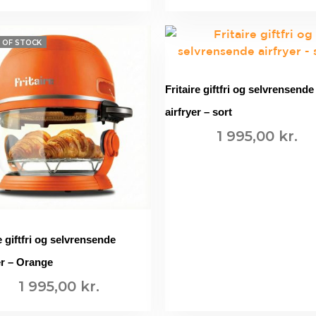
TILFØJ TIL KURV
TILFØJ TIL KURV
 OF STOCK
Fritaire giftfri og selvrensende
airfryer – sort
1 995,00
kr.
TILFØJ TIL KURV
e giftfri og selvrensende
er – Orange
1 995,00
kr.
LÆS MERE