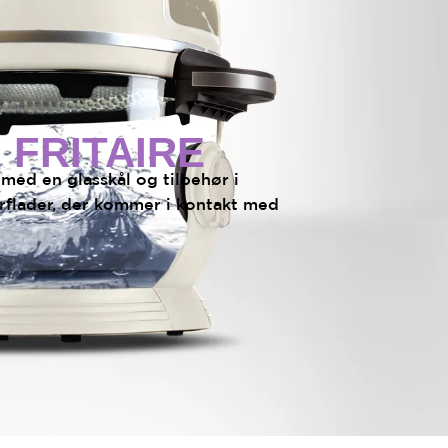
 FRITAIRE
t med en glasskål og tilbehør i
erflader, der kommer i kontakt med