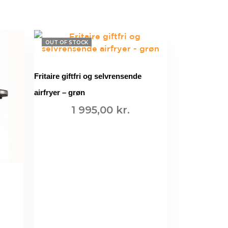
OUT OF STOCK
Fritaire giftfri og selvrensende
airfryer – grøn
1 995,00
kr.
LÆS MERE