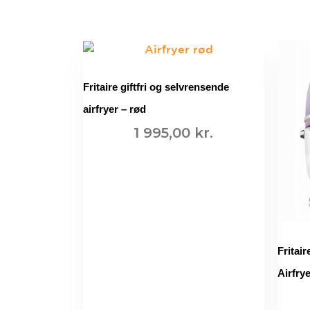
Fritaire giftfri og selvrensende
airfryer – rød
1 995,00
kr.
TILFØJ TIL KURV
Fritair
Airfry