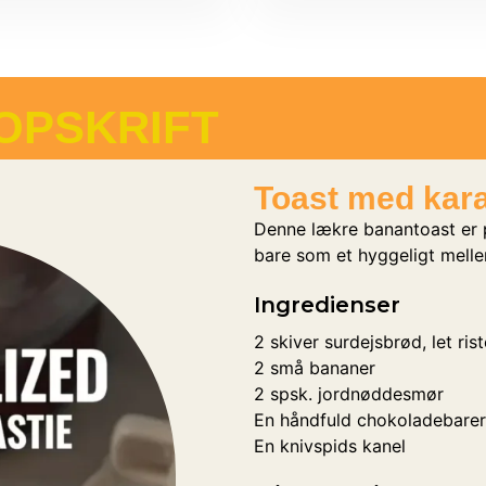
OPSKRIFT
Toast med kara
Denne lækre banantoast er p
bare som et hyggeligt melle
Ingredienser
2 skiver surdejsbrød, let rist
2 små bananer
2 spsk. jordnøddesmør
En håndfuld chokoladebarer
En knivspids kanel