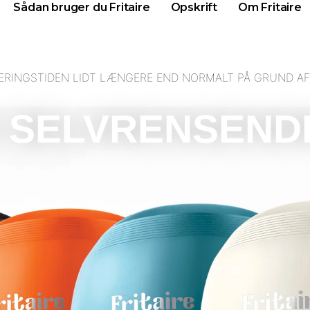
Sådan bruger du Fritaire
Opskrift
Om Fritaire
VERINGSTIDEN LIDT LÆNGERE END NORMALT PÅ GRUND AF
G SELVRENSEND