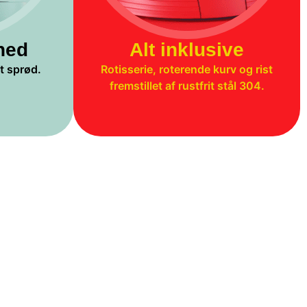
hed
Alt inklusive
t sprød.
Rotisserie, roterende kurv og rist
fremstillet af rustfrit stål 304.