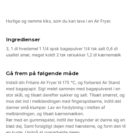
Hurtige og nemme kiks, som du kan lave i en Air Fryer.
Ingredienser
3, 1 dl hvedemel 1 1/4 spsk bagepulver 1/4 tsk salt 0,6 dl
usaltet smør, meget koldt 2 tsk rørsukker 1,2 dl kærnemælk
Gå frem på følgende måde
Indstil din Fritaire Air Fryer til 175 °C, og forbered Air Stand
med bagepapir. Sigt melet sammen med bagepulveret i en
stor skål, og tilsæt derefter sukker og salt. Tilsæt smørret, og
mos det ind i melblandingen med fingerspidserne, indtil det
danner små klumper. Lav en fordybning i midten af
melblandingen, og tilsæt kærnemælken.
Rør med en gummispatel, indtil der begynder at danne sig en
blød dej. Saml forsigtigt dejen med hænderne, og form den til
en kugle. Undgå at overarbejde dejen.