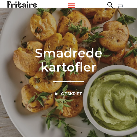
Smadrede
kartofler
in
OPSKRIFT