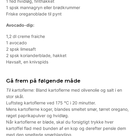
1 fed hvidløg, finthakket
1 spsk mannagryn eller brødkrummer
Friske oreganoblade til pynt
Avocado-dip:
1,2 dl creme fraiche
1 avocado
2 spsk limesaft
2 spsk korianderblade, hakket
Havsalt, en knivspids
Gå frem på følgende måde
Til kartoflerne:
Bland kartoflerne med olivenolie og salt i en
stor skål.
Luftsteg kartoflerne ved 175 °C i 20 minutter.
Mens kartoflerne koger, blandes smeltet smør, tørret oregano,
røget paprikapulver og hvidløg.
Når kartoflerne er bløde, skal du forsigtigt trykke hver
kartoffel flad med bunden af en kop og derefter pensle dem
med den smeltede smørblanding.